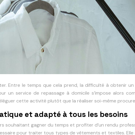
. Entre le temps que cela prend, la difficulté à obtenir un 
r un service de repassage à domicile s’impose alors comm
s déléguer cette activité plutôt que la réaliser soi-même proc
ratique et adapté à tous les besoins
rs souhaitant gagner du temps et profiter d’un rendu professi
saire pour traiter tous types de vêtements et textiles. Elle se 