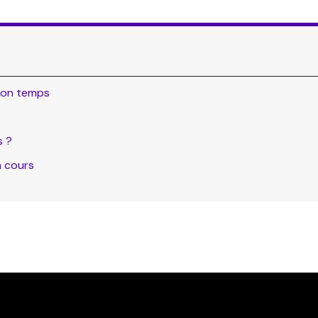
 son temps
s ?
n cours