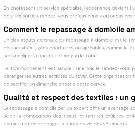
En choisissant un service spécialisé, l’expérience devient 
pour les sorties, rendez-vous professionnels ou occasions 
Comment le repassage à domicile am
Un des atouts centraux du repassage à domicile est le tem
des activités jugées prioritaires ou agréables, comme le tra
sans négliger la qualité de leur garde-robe.
Le fonctionnement est simple : une fois le rendez-vous pr
déranger les autres activités du foyer. Cette organisation f
de sacrifier un dimanche entier à cette corvée.
Qualité et respect des textiles : un
Le repassage à domicile par un expert offre un avantage so
selon la composition des tissus, évitant les brûlures, b
permettent de prolonger la durée de vie des vêtements.