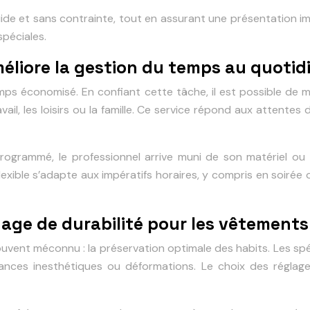
fluide et sans contrainte, tout en assurant une présentation 
spéciales.
éliore la gestion du temps au quotid
ps économisé. En confiant cette tâche, il est possible de mi
vail, les loisirs ou la famille. Ce service répond aux attente
ogrammé, le professionnel arrive muni de son matériel ou ut
lexible s’adapte aux impératifs horaires, y compris en soirée 
 gage de durabilité pour les vêtements
uvent méconnu : la préservation optimale des habits. Les spéc
rillances inesthétiques ou déformations. Le choix des régla