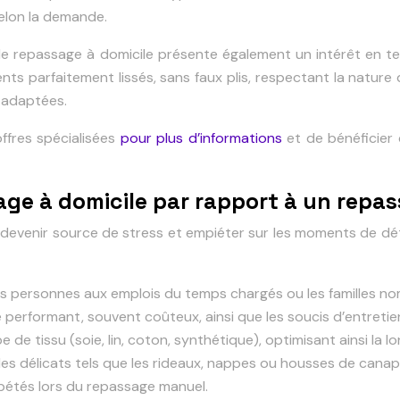
selon la demande.
de repassage à domicile présente également un intérêt en te
s parfaitement lissés, sans faux plis, respectant la nature de
 adaptées.
offres spécialisées
pour plus d’informations
et de bénéficier 
age à domicile par rapport à un repa
evenir source de stress et empiéter sur les moments de déte
 les personnes aux emplois du temps chargés ou les familles n
 performant, souvent coûteux, ainsi que les soucis d’entretien
de tissu (soie, lin, coton, synthétique), optimisant ainsi la 
tiles délicats tels que les rideaux, nappes ou housses de canap
répétés lors du repassage manuel.