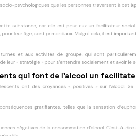
s socio-psychologiques que les personnes traversent à cet âg
ette substance, car elle est pour eux un facilitateur social.
ui, pour leur âge, sont primordiaux. Malgré cela, il est impor
nocturnes et aux activités de groupe, qui sont particuliè
e leur « stratégie » pour s’entendre socialement et avoir le s
ts qui font de l’alcool un facilitate
escents ont des croyances « positives » sur l’alcool. Se
nséquences gratifiantes, telles que la sensation d’euphor
ences négatives de la consommation d’alcool. C’est-à-dire q
négatifs.