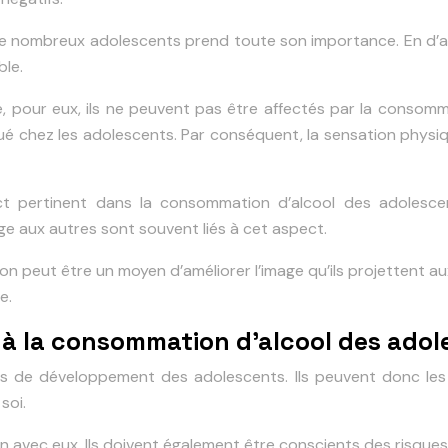
 de nombreux adolescents prend toute son importance. En d’autr
ble.
e, pour eux, ils ne peuvent pas être affectés par la consom
inué chez les adolescents. Par conséquent, la sensation phys
ct pertinent dans la consommation d’alcool des adolescen
e aux autres sont souvent liés à cet aspect.
ion peut être un moyen d’améliorer l’image qu’ils projettent 
e.
 à la consommation d’alcool des adol
s de développement des adolescents. Ils peuvent donc les
soi.
avec eux. Ils doivent également être conscients des risques