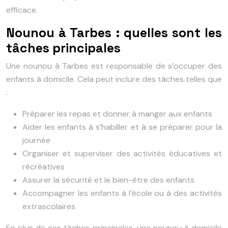
efficace.
Nounou à Tarbes : quelles sont les
tâches principales
Une nounou à Tarbes est responsable de s’occuper des
enfants à domicile. Cela peut inclure des tâches telles que
:
Préparer les repas et donner à manger aux enfants
Aider les enfants à s’habiller et à se préparer pour la
journée
Organiser et superviser des activités éducatives et
récréatives
Assurer la sécurité et le bien-être des enfants
Accompagner les enfants à l’école ou à des activités
extrascolaires
En plus de ces tâches principales, une nounou à domicile